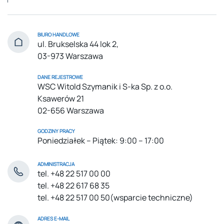
BIURO HANDLOWE
ul. Brukselska 44 lok 2,
03-973 Warszawa
DANE REJESTROWE
WSC Witold Szymanik i S-ka Sp. z o.o.
Ksawerów 21
02-656 Warszawa
GODZINY PRACY
Poniedziałek – Piątek: 9:00 – 17:00
ADMINISTRACJA
tel. +48 22 517 00 00
tel. +48 22 617 68 35
tel. +48 22 517 00 50
(wsparcie techniczne)
ADRES E-MAIL