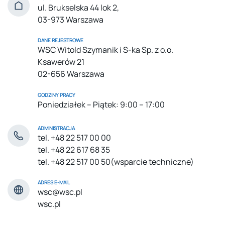
ul. Brukselska 44 lok 2,
03-973 Warszawa
DANE REJESTROWE
WSC Witold Szymanik i S-ka Sp. z o.o.
Ksawerów 21
02-656 Warszawa
GODZINY PRACY
Poniedziałek – Piątek: 9:00 – 17:00
ADMINISTRACJA
tel. +48 22 517 00 00
tel. +48 22 617 68 35
tel. +48 22 517 00 50
(wsparcie techniczne)
ADRES E-MAIL
wsc@wsc.pl
wsc.pl